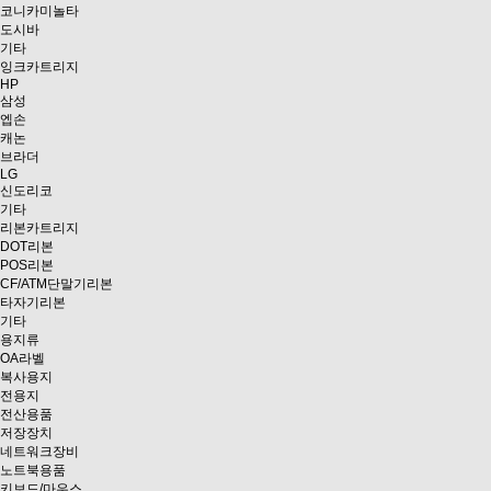
코니카미놀타
도시바
기타
잉크카트리지
HP
삼성
엡손
캐논
브라더
LG
신도리코
기타
리본카트리지
DOT리본
POS리본
CF/ATM단말기리본
타자기리본
기타
용지류
OA라벨
복사용지
전용지
전산용품
저장장치
네트워크장비
노트북용품
키보드/마우스