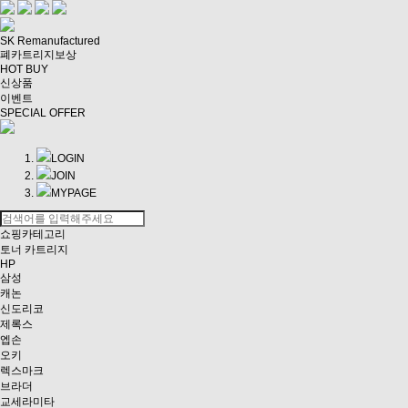
SK Remanufactured
폐카트리지보상
HOT BUY
신상품
이벤트
SPECIAL OFFER
LOGIN
JOIN
MYPAGE
쇼핑카테고리
토너 카트리지
HP
삼성
캐논
신도리코
제록스
엡손
오키
렉스마크
브라더
교세라미타