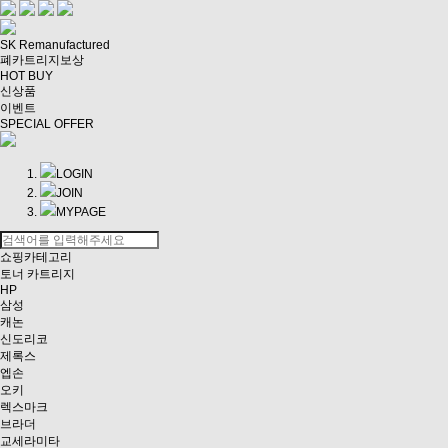
SK Remanufactured
폐카트리지보상
HOT BUY
신상품
이벤트
SPECIAL OFFER
LOGIN
JOIN
MYPAGE
쇼핑카테고리
토너 카트리지
HP
삼성
캐논
신도리코
제록스
엡손
오키
렉스마크
브라더
교세라미타