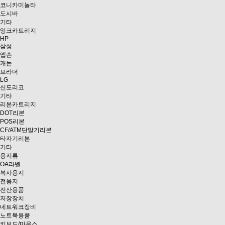
코니카미놀타
도시바
기타
잉크카트리지
HP
삼성
엡손
캐논
브라더
LG
신도리코
기타
리본카트리지
DOT리본
POS리본
CF/ATM단말기리본
타자기리본
기타
용지류
OA라벨
복사용지
전용지
전산용품
저장장치
네트워크장비
노트북용품
키보드/마우스